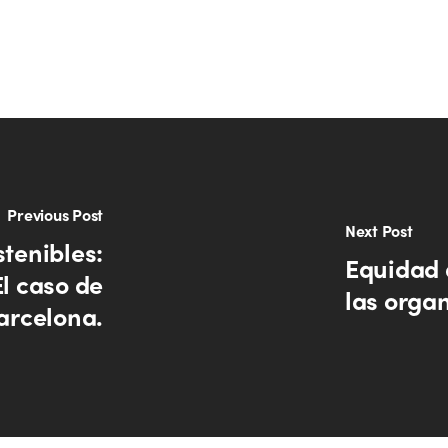
Previous Post
Next Post
tenibles:
Equidad 
El caso de
las orga
arcelona.