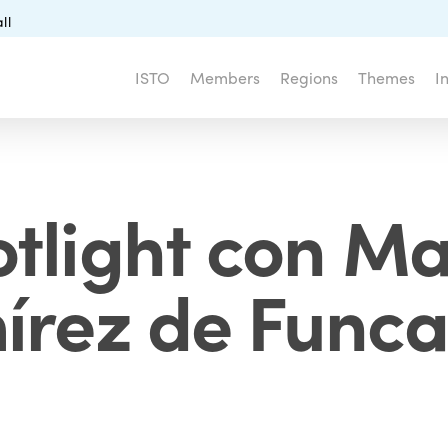
ll
ISTO
Members
Regions
Themes
I
otlight con Ma
írez de Funca