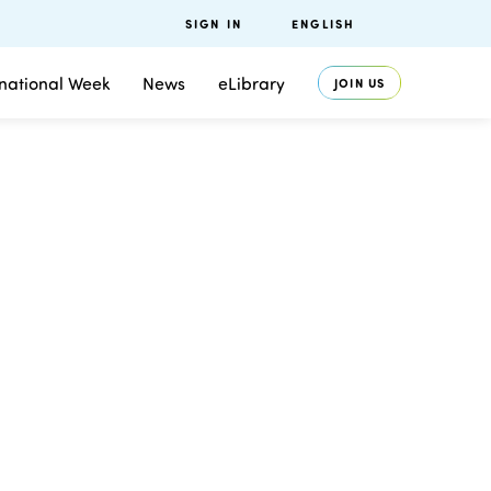
SIGN IN
ENGLISH
rnational Week
News
eLibrary
JOIN US