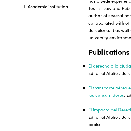
has a wide experience
Academic institution
Tourist Law and Publ
author of several bo
collaborated with oth
Barcelona...) as well
university environm
Publications
El derecho a la ciudad
Editorial Atelier. Ba
El transporte aéreo e
los consumidores
. E
El impacto del Derec
Editorial Atelier. Ba
books