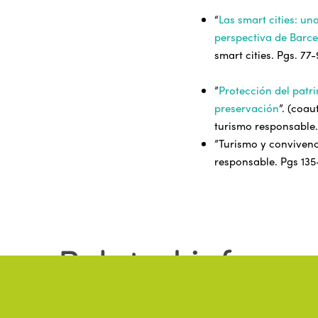
“
Las smart cities: un
perspectiva de Barc
smart cities. Pgs. 77-
”
Protección del patri
preservación
”. (coau
turismo responsable. 
”Turismo y conviven
responsable. Pgs 135-1
Related informa