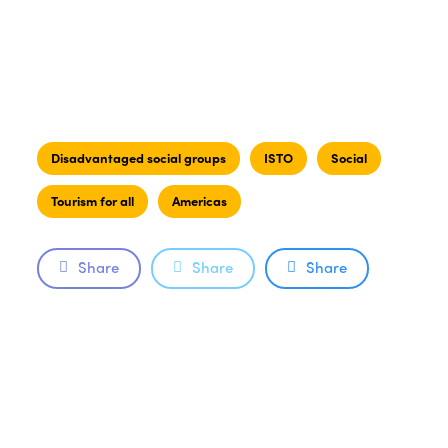
Disadvantaged social groups
ISTO
Social
Tourism for all
Americas
Share
Share
Share