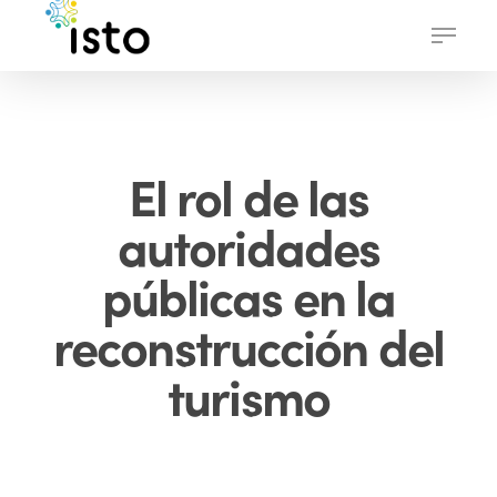
Skip
Menu
to
main
content
El rol de las
autoridades
públicas en la
reconstrucción del
turismo