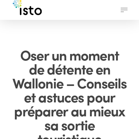
Skip
Menu
to
main
content
Oser un moment
de détente en
Wallonie – Conseils
et astuces pour
préparer au mieux
sa sortie
touristique