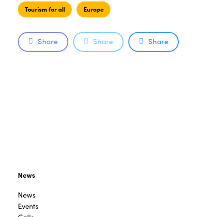
Tourism for all
Europe
Share
Share
Share
News
News
Events