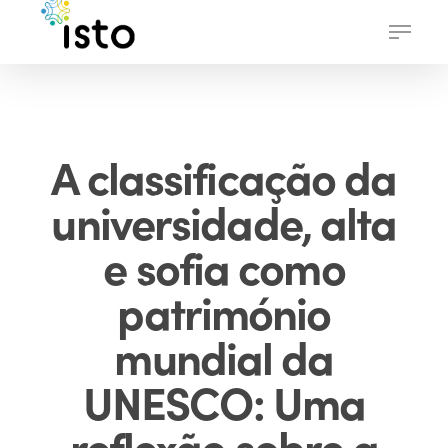
Skip
Menu
to
main
content
A classificação da
universidade, alta
e sofia como
património
mundial da
UNESCO: Uma
reflexão sobre a