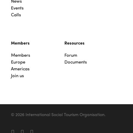
News
Events
Calls
Members
Resources
Members
Forum
Europe
Documents
Americas
Join us
© 2026 International Social Tourism Organisation.
facebook
linkedin
youtube