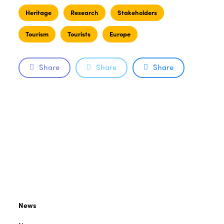
Heritage
Research
Stakeholders
Tourism
Tourists
Europe
Share
Share
Share
News