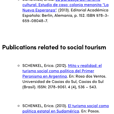
cultural. Estudio de caso: colonia menonita “La
Nueva Esperanza”
. (2013). Editorial Académica
Española: Berlín, Alemania, p. 152. ISBN 978-3-
659-08048-7.
Publications related to social tourism
SCHENKEL, Erica. (2012).
Mito y realidad: el
turismo social como política del Primer
Peronismo en Argentina
. En: Rosa dos Ventos.
Universidad de Caxias do Sul, Caxias do Sul
(Brasil). ISSN: 2178-9061. 4 (4), 536 – 543.
SCHENKEL, Erica. (2013).
El turismo social como
política estatal en Sudamérica
. En: Pasos.