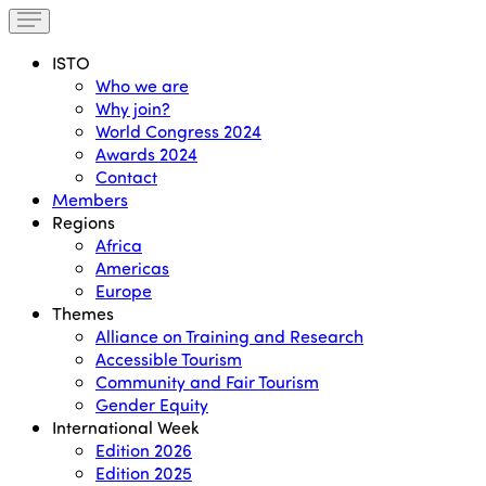
ISTO
Who we are
Why join?
World Congress 2024
Awards 2024
Contact
Members
Regions
Africa
Americas
Europe
Themes
Alliance on Training and Research
Accessible Tourism
Community and Fair Tourism
Gender Equity
International Week
Edition 2026
Edition 2025