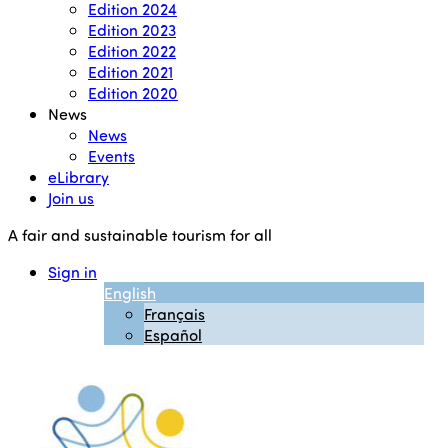
Edition 2024
Edition 2023
Edition 2022
Edition 2021
Edition 2020
News
News
Events
eLibrary
Join us
A fair and sustainable tourism for all
Sign in
English
Français
Español