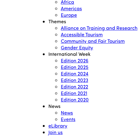
Africa
Americas
Europe
Themes
Alliance on Training and Research
Accessible Tourism
Community and Fair Tourism
Gender Equity
International Week
Edition 2026
Edition 2025
Edition 2024
Edition 2023
Edition 2022
Edition 2021
Edition 2020
News
News
Events
eLibrary
Join us