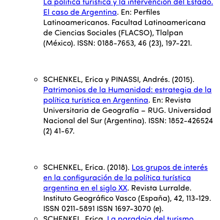
La política turística y la intervención del Estado.
El caso de Argentina
. En: Perfiles
Latinoamericanos. Facultad Latinoamericana
de Ciencias Sociales (FLACSO), Tlalpan
(México). ISSN: 0188-7653, 46 (23), 197-221.
SCHENKEL, Erica y PINASSI, Andrés. (2015).
Patrimonios de la Humanidad: estrategia de la
política turística en Argentina
. En: Revista
Universitaria de Geografía – RUG. Universidad
Nacional del Sur (Argentina). ISSN: 1852-426524
(2) 41-67.
SCHENKEL, Erica. (2018).
Los grupos de interés
en la configuración de la política turística
argentina en el siglo XX
. Revista Lurralde.
Instituto Geográfico Vasco (España), 42, 113-129.
ISSN 0211-5891 ISSN 1697-3070 (e).
SCHENKEL, Erica.
La paradoja del turismo