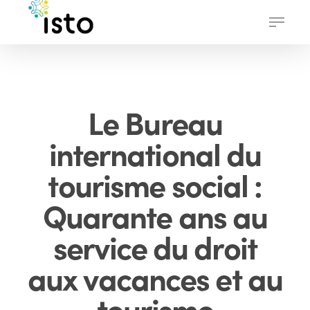
Skip
Menu
to
main
content
Le Bureau
international du
tourisme social :
Quarante ans au
service du droit
aux vacances et au
tourisme