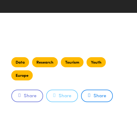
Data
Research
Tourism
Youth
Europe
Share
Share
Share