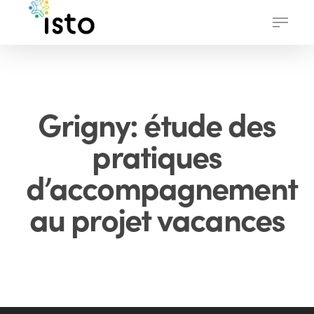
Skip
Menu
to
main
content
Grigny: étude des
pratiques
d’accompagnement
au projet vacances