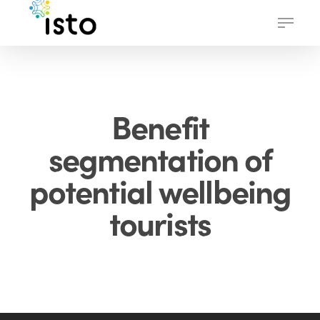
Skip
Menu
to
main
content
Benefit
segmentation of
potential wellbeing
tourists