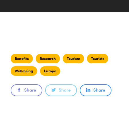
Benefits
Research
Tourism
Tourists
Well-being
Europe
Share
Share
Share