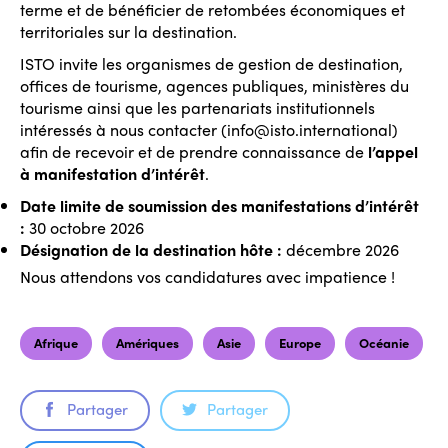
terme et de bénéficier de retombées économiques et
territoriales sur la destination.
ISTO invite les organismes de gestion de destination,
offices de tourisme, agences publiques, ministères du
tourisme ainsi que les partenariats institutionnels
intéressés à nous contacter (info@isto.international)
afin de recevoir et de prendre connaissance de
l’appel
à manifestation d’intérêt
.
ISTO
Date limite de soumission des manifestations d’intérêt
:
30 octobre 2026
Qui nous sommes
eLibrary
Désignation de la destination hôte :
décembre 2026
Nous attendons vos candidatures avec impatience !
Pourquoi adhérer à ISTO
Membres
Congrès Mondial 2024
Afrique
Amériques
Asie
Europe
Océanie
Awards 2024
Régions
Contact
Partager
Partager
Afrique
Thématiques