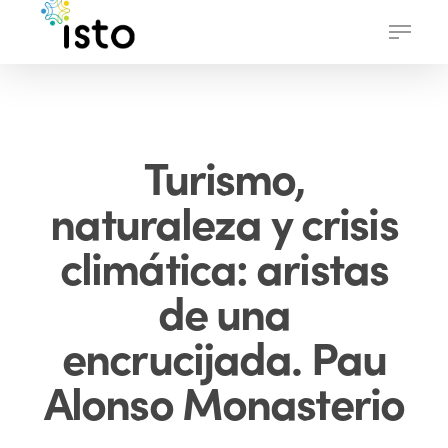
Skip
Menu
to
main
content
Turismo,
naturaleza y crisis
climática: aristas
de una
encrucijada. Pau
Alonso Monasterio