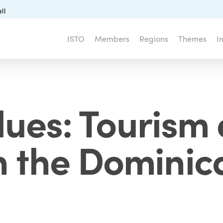
ll
ISTO
Members
Regions
Themes
I
lues: Tourism
in the Dominic