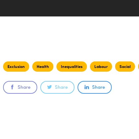
Exclusion
Health
Inequalities
Labour
Social
Share
Share
Share